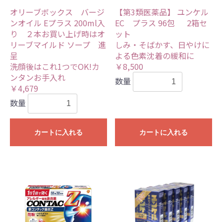
オリーブボックス バージ
【第3類医薬品】 ユンケル
ンオイル Eプラス 200ml入
EC プラス 96包 2箱セ
り ２本お買い上げ時はオ
ット
リーブマイルド ソープ 進
しみ・そばかす、日やけに
呈
よる色素沈着の緩和に
洗顔後はこれ1つでOK!カ
￥8,500
ンタンお手入れ
数量
￥4,679
数量
カートに入れる
カートに入れる