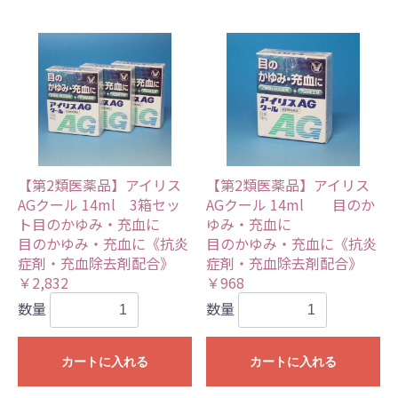
【第2類医薬品】アイリス
【第2類医薬品】アイリス
AGクール 14ml 3箱セッ
AGクール 14ml 目のか
ト目のかゆみ・充血に
ゆみ・充血に
目のかゆみ・充血に《抗炎
目のかゆみ・充血に《抗炎
症剤・充血除去剤配合》
症剤・充血除去剤配合》
￥2,832
￥968
数量
数量
カートに入れる
カートに入れる