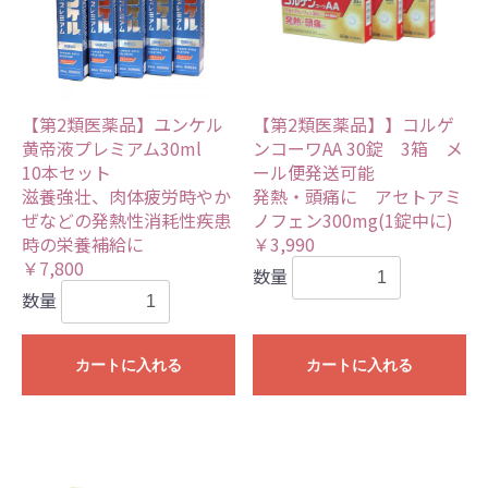
【第2類医薬品】ユンケル
【第2類医薬品】】コルゲ
黄帝液プレミアム30ml
ンコーワAA 30錠 3箱 メ
10本セット
ール便発送可能
滋養強壮、肉体疲労時やか
発熱・頭痛に アセトアミ
ぜなどの発熱性消耗性疾患
ノフェン300mg(1錠中に)
時の栄養補給に
￥3,990
￥7,800
数量
数量
カートに入れる
カートに入れる