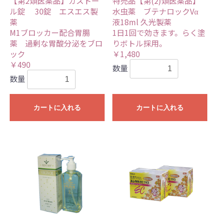
【第2類医薬品】ガストー
特売品【第(2)類医薬品】
ル錠 30錠 エスエス製
水虫薬 ブテナロックVα
薬
液18ml 久光製薬
M1ブロッカー配合胃腸
1日1回で効きます。らく塗
薬 過剰な胃酸分泌をブロ
りボトル採用。
ック
￥1,480
￥490
数量
数量
カートに入れる
カートに入れる