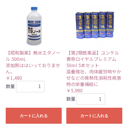
【昭和製薬】無水エタノー
【第2類医薬品】ユンケル
ル 500mL
黄帝ロイヤルプレミアム
添加剤ははいっておりませ
50ml 5本セット
ん。
滋養強壮、肉体疲労時やか
￥1,480
ぜなどの発熱性消耗性疾患
時の栄養補給に
数量
￥5,980
数量
カートに入れる
カートに入れる